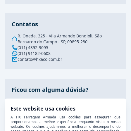
Contatos
R. Oneda, 325 - Vila Armando Bondioli, São
Bernardo do Campo - SP, 09895-280
(011) 4392-9095
(011) 91182-0608
contato@hxaco.com.br
Ficou com alguma dúvida?
Fale conosco agora pelo nosso WhatsApp, estamos
prontos para atende-lo!
Este website usa cookies
A HX Ferragem Armada usa cookies para assegurar que
proporcionamos a melhor experiência enquanto visita o nosso
Entre em contato
website. Os cookies ajudam-nos a melhorar o desempenho do