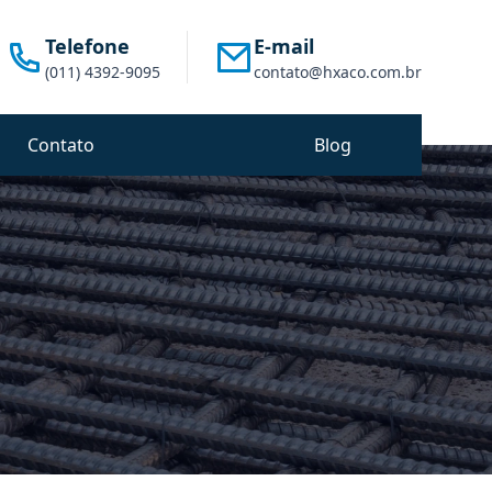
Telefone
E-mail
(011) 4392-9095
contato@hxaco.com.br
Contato
Blog