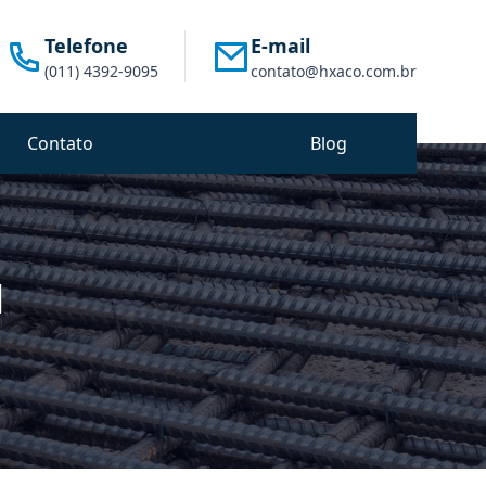
Telefone
E-mail
(011) 4392-9095
contato@hxaco.com.br
Contato
Blog
l