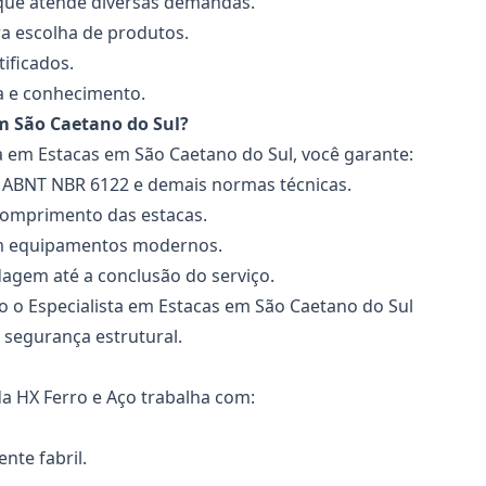
 que atende diversas demandas.
ra escolha de produtos.
ificados.
a e conhecimento.
m São Caetano do Sul?
a em Estacas
em São Caetano do Sul, você garante:
 ABNT NBR 6122 e demais normas técnicas.
 comprimento das estacas.
om equipamentos modernos.
dagem até a conclusão do serviço.
mo o
Especialista em Estacas
em São Caetano do Sul
 segurança estrutural.
a HX Ferro e Aço trabalha com:
nte fabril.