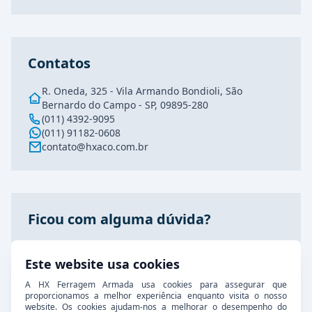
Contatos
R. Oneda, 325 - Vila Armando Bondioli, São
Bernardo do Campo - SP, 09895-280
(011) 4392-9095
(011) 91182-0608
contato@hxaco.com.br
Ficou com alguma dúvida?
Fale conosco agora pelo nosso WhatsApp, estamos
prontos para atende-lo!
Este website usa cookies
A HX Ferragem Armada usa cookies para assegurar que
proporcionamos a melhor experiência enquanto visita o nosso
Entre em contato
website. Os cookies ajudam-nos a melhorar o desempenho do