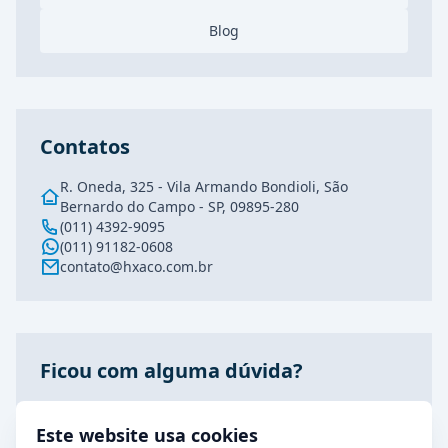
Blog
Contatos
R. Oneda, 325 - Vila Armando Bondioli, São
Bernardo do Campo - SP, 09895-280
(011) 4392-9095
(011) 91182-0608
contato@hxaco.com.br
Ficou com alguma dúvida?
Fale conosco agora pelo nosso WhatsApp, estamos
prontos para atende-lo!
Este website usa cookies